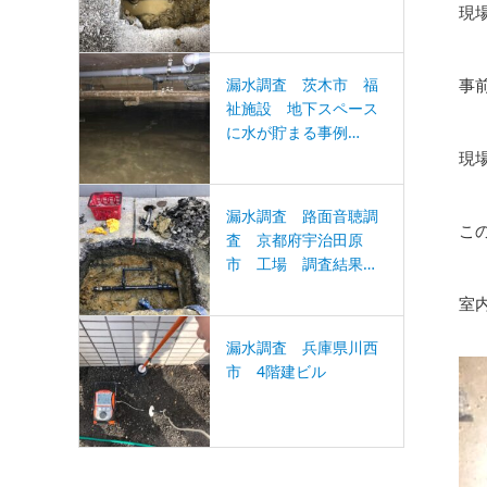
現
漏水調査 茨木市 福
事
祉施設 地下スペース
に水が貯まる事例…
現
漏水調査 路面音聴調
こ
査 京都府宇治田原
市 工場 調査結果…
室
漏水調査 兵庫県川西
市 4階建ビル