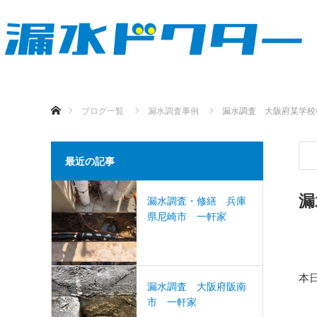
ホーム
ブログ一覧
漏水調査事例
漏水調査 大阪府某学校
最近の記事
漏
漏水調査・修繕 兵庫
県尼崎市 一軒家
本
漏水調査 大阪府阪南
市 一軒家