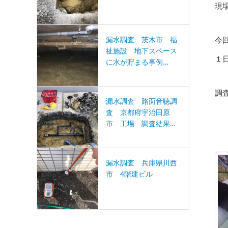
現
漏水調査 茨木市 福
今
祉施設 地下スペース
１
に水が貯まる事例…
調
漏水調査 路面音聴調
査 京都府宇治田原
市 工場 調査結果…
漏水調査 兵庫県川西
市 4階建ビル