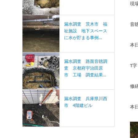
現
漏水調査 茨木市 福
音
祉施設 地下スペース
に水が貯まる事例…
本
漏水調査 路面音聴調
T
査 京都府宇治田原
市 工場 調査結果…
修
漏水調査 兵庫県川西
市 4階建ビル
本