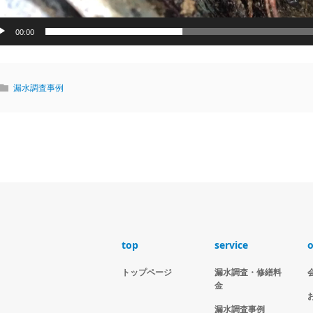
00:00
漏水調査事例
top
service
o
トップページ
漏水調査・修繕料
金
漏水調査事例