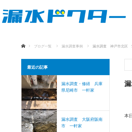
ホーム
ブログ一覧
漏水調査事例
漏水調査 神戸市北区 
最近の記事
漏
漏水調査・修繕 兵庫
県尼崎市 一軒家
本
漏水調査 大阪府阪南
市 一軒家