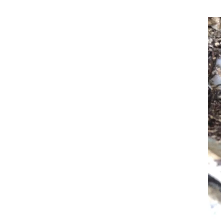
動
画
プ
レ
ー
ヤ
ー