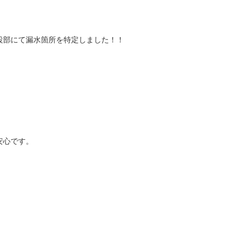
設部にて漏水箇所を特定しました！！
。
安心です。