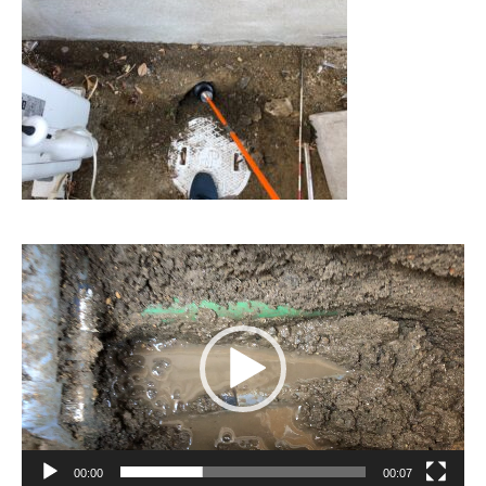
動
画
プ
レ
ー
ヤ
ー
00:00
00:07